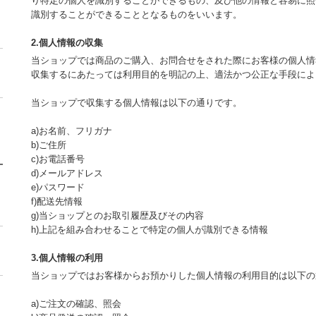
り特定の個人を識別することができるもの、及び他の情報と容易に照
識別することができることとなるものをいいます。
2.個人情報の収集
当ショップでは商品のご購入、お問合せをされた際にお客様の個人情
収集するにあたっては利用目的を明記の上、適法かつ公正な手段によ
当ショップで収集する個人情報は以下の通りです。
a)お名前、フリガナ
b)ご住所
c)お電話番号
d)メールアドレス
e)パスワード
f)配送先情報
g)当ショップとのお取引履歴及びその内容
h)上記を組み合わせることで特定の個人が識別できる情報
3.個人情報の利用
当ショップではお客様からお預かりした個人情報の利用目的は以下の
a)ご注文の確認、照会