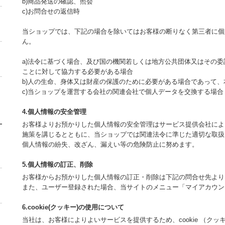
b)商品発送の確認、照会
c)お問合せの返信時
当ショップでは、下記の場合を除いてはお客様の断りなく第三者に個
ん。
a)法令に基づく場合、及び国の機関若しくは地方公共団体又はその
ことに対して協力する必要がある場合
b)人の生命、身体又は財産の保護のために必要がある場合であって
c)当ショップを運営する会社の関連会社で個人データを交換する場合
4.個人情報の安全管理
お客様よりお預かりした個人情報の安全管理はサービス提供会社によ
施策を講じるとともに、当ショップでは関連法令に準じた適切な取扱
個人情報の紛失、改ざん、漏えい等の危険防止に努めます。
5.個人情報の訂正、削除
お客様からお預かりした個人情報の訂正・削除は下記の問合せ先より
また、ユーザー登録された場合、当サイトのメニュー「マイアカウン
6.cookie(クッキー)の使用について
当社は、お客様によりよいサービスを提供するため、cookie （ク