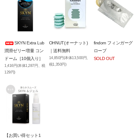
SKYN Extra Lub
OHNUT(オーナット)
findom フィンガーグ
潤滑ゼリー増量 コン
｜送料無料
ローブ
14,850円(本体13,500円、
ドーム［10個入り］
SOLD OUT
税1,350円)
1,416円(本体1,287円、税
129円)
【お買い得セット1