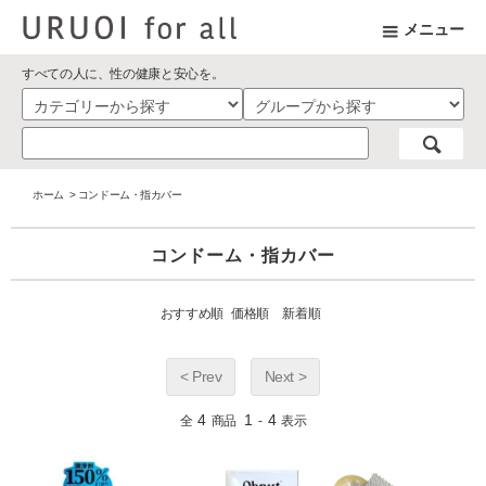
メニュー
すべての人に、性の健康と安心を。
ホーム
>
コンドーム・指カバー
コンドーム・指カバー
おすすめ順
価格順
新着順
< Prev
Next >
4
1
4
全
商品
-
表示