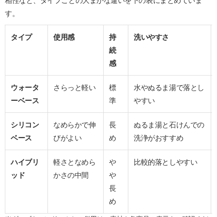
相性など、タイプごとの大まかな違いを下の表にまとめていま
す。
タイプ
使用感
持
洗いやすさ
続
感
ウォータ
さらっと軽い
標
水やぬるま湯で落とし
ーベース
準
やすい
シリコン
なめらかで伸
長
ぬるま湯と石けんでの
ベース
びがよい
め
洗浄がおすすめ
ハイブリ
軽さとなめら
や
比較的落としやすい
ッド
かさの中間
や
長
め