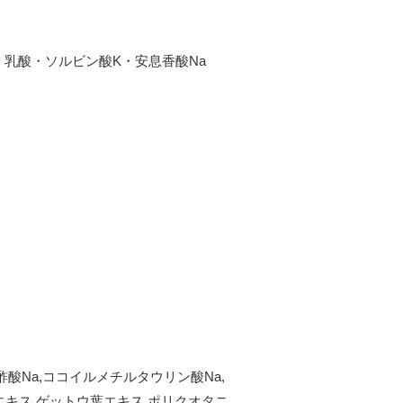
乳酸・ソルビン酸K・安息香酸Na
酸Na,ココイルメチルタウリン酸Na,
エキス,ゲットウ葉エキス,ポリクオタニ