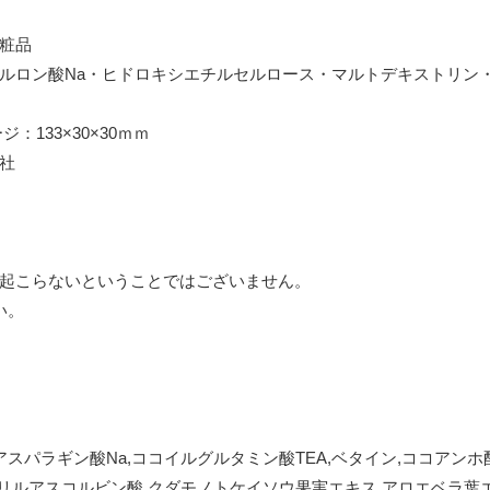
粧品
ルロン酸Na・ヒドロキシエチルセルロース・マルトデキストリン・
：133×30×30ｍｍ
社
起こらないということではございません。
い。
スパラギン酸Na,ココイルグルタミン酸TEA,ベタイン,ココアンホ酢
セリルアスコルビン酸,クダモノトケイソウ果実エキス,アロエベラ葉