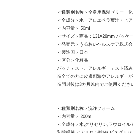
＜種類別名称＞全身用保湿ゼリー 化
＜全成分＞水・アロエベラ葉汁・ヒア
＜内容量＞ 50ml
＜サイズ＞商品：131×28mm パッケージ
＜発売元＞うるおいヘルスケア株式会
＜製造国＞日本
＜区分＞化粧品
パッチテスト、アレルギーテスト済み
※全ての方に皮膚刺激やアレルギーが
※開封後は3カ月以内でご使用くださ
＜種類別名称＞洗浄フォーム
＜内容量＞ 200ml
＜全成分＞水,グリセリン,ラウロイルア
乳酸桿菌,ヒアルロン酸Na,ビスグリ